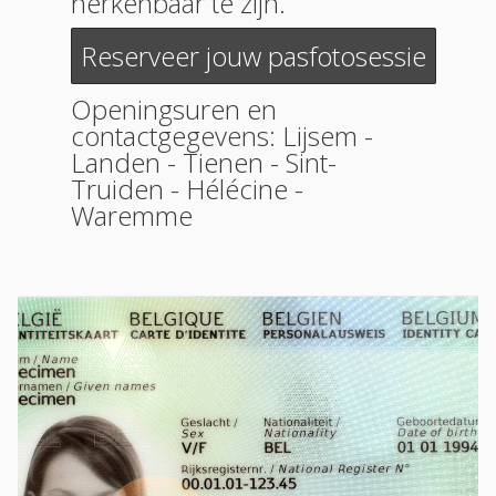
herkenbaar te zijn.
Reserveer jouw pasfotosessie
Openingsuren en
contactgegevens:
Lijsem
-
Landen
-
Tienen
-
Sint-
Truiden
-
Hélécine
-
Waremme