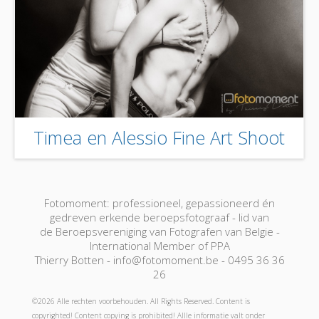
Timea en Alessio Fine Art Shoot
Fotomoment: professioneel, gepassioneerd én
gedreven erkende beroepsfotograaf - lid van
de Beroepsvereniging van Fotografen van Belgie -
International Member of PPA
Thierry Botten - info@fotomoment.be - 0495 36 36
26
©2026 Alle rechten voorbehouden. All Rights Reserved. Content is
copyrighted! Content copying is prohibited! Allle informatie valt onder